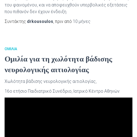
του φαινομένου, και να αποφευχθούν υπερβολικές εξετάσεις
που πιθανόν δεν έχουν ένδειξη.
Συντάκτης
drkousoulos
, πριν από
10 μήνες
ΟΜΙΛΙΑ
Ομιλία για τη χωλότητα βάδισης
νευρολογικής αιτιολογίας
Χωλότητα βάδισης νευρολογικής αιτιολογίας,
16ο ετήσιο Παιδιατρικό Συνέδριο, Ιατρικό Κέντρο Αθηνών.