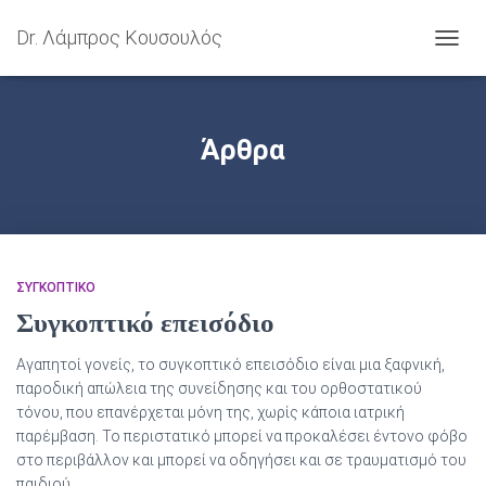
Dr. Λάμπρος Κουσουλός
ΕΝΑΛ
ΠΛΟΉ
Άρθρα
ΣΥΓΚΟΠΤΙΚΟ
Συγκοπτικό επεισόδιο
Αγαπητοί γονείς, το συγκοπτικό επεισόδιο είναι μια ξαφνική,
παροδική απώλεια της συνείδησης και του ορθοστατικού
τόνου, που επανέρχεται μόνη της, χωρίς κάποια ιατρική
παρέμβαση. Το περιστατικό μπορεί να προκαλέσει έντονο φόβο
στο περιβάλλον και μπορεί να οδηγήσει και σε τραυματισμό του
παιδιού.