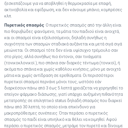
ξεσκεπάζουμε για να αποβληθεί η θερμοκρασία με επαφή,
ακτινοβολία και εφίδρωση, και δεν κάνουμε μπάνιο, κομπρέσες
κλπ.
Πυρετικός σπασμός
: Ο πυρετικός σπασμός από την άλλη είναι
πιο θορυβώδες φαινόμενο, τα μάτια του παιδιού είναι ανοιχτά,
και οι σπασμοί είναι εξελισσόμενοι, δηλαδή συνήθως η
συχνότητα των σπασμών σταδιακά αυξάνεται και μετά σιγά σιγά
μειώνεται. Οι σπασμοί τότε δεν είναι υψίσυχνο τρέμουλο σαν
στο ρίγος, αλλά συνήθως πιο έντονοι, σαν τινάγματα
(τονικοκλονικοί ), πιο σπάνια σαν διαρκές τέντωμα (τονικοί), ή
ακόμα πιο σπάνια και χωρίς καθόλου κινήσεις, μόνο με ανοιχτά
μάτια και χωρίς αντίδραση σε ερεθίσματα. Οι περισσότεροι
πυρετικοί σπασμοί περνάνε μόνοι τους, ωστόσο εάν
διαρκέσουν πάνω από 3 έως 5 λεπτά χρειάζεται να χορηγηθεί το
επείγον φάρμακο διάσωσης, γιατί υπάρχει αυξημένη πιθανότητα
μετατροπής σε επιληπτικό status δηλαδή σπασμός που διαρκεί
πάνω από 30 λεπτά, το οποίο είναι επικίνδυνο για
μακροπρόθεσμες συνέπειες. Όταν περάσει ο πυρετικός
σπασμός το παιδί είναι υπνηλικό και θέλει να κοιμηθεί. Αφού
περάσει ο πυρετικός σπασμός, μετράμε τον πυρετό και δίνουμε