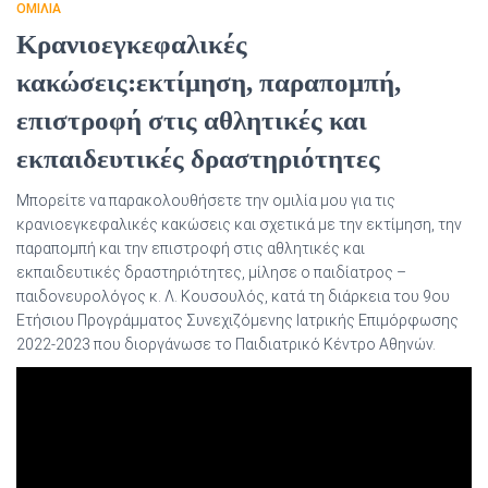
ΟΜΙΛΙΑ
Κρανιοεγκεφαλικές
κακώσεις:εκτίμηση, παραπομπή,
επιστροφή στις αθλητικές και
εκπαιδευτικές δραστηριότητες
Μπορείτε να παρακολουθήσετε την ομιλία μου για τις
κρανιοεγκεφαλικές κακώσεις και σχετικά με την εκτίμηση, την
παραπομπή και την επιστροφή στις αθλητικές και
εκπαιδευτικές δραστηριότητες, μίλησε ο παιδίατρος –
παιδονευρολόγος κ. Λ. Κουσουλός, κατά τη διάρκεια του 9ου
Ετήσιου Προγράμματος Συνεχιζόμενης Ιατρικής Επιμόρφωσης
2022-2023 που διοργάνωσε το Παιδιατρικό Κέντρο Αθηνών.