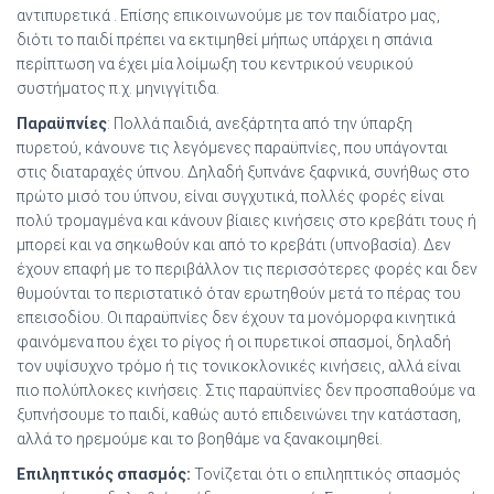
αντιπυρετικά . Επίσης επικοινωνούμε με τον παιδίατρο μας,
διότι το παιδί πρέπει να εκτιμηθεί μήπως υπάρχει η σπάνια
περίπτωση να έχει μία λοίμωξη του κεντρικού νευρικού
συστήματος π.χ. μηνιγγίτιδα.
Παραϋπνίες
: Πολλά παιδιά, ανεξάρτητα από την ύπαρξη
πυρετού, κάνουνε τις λεγόμενες παραϋπνίες, που υπάγονται
στις διαταραχές ύπνου. Δηλαδή ξυπνάνε ξαφνικά, συνήθως στο
πρώτο μισό του ύπνου, είναι συγχυτικά, πολλές φορές είναι
πολύ τρομαγμένα και κάνουν βίαιες κινήσεις στο κρεβάτι τους ή
μπορεί και να σηκωθούν και από το κρεβάτι (υπνοβασία). Δεν
έχουν επαφή με το περιβάλλον τις περισσότερες φορές και δεν
θυμούνται το περιστατικό όταν ερωτηθούν μετά το πέρας του
επεισοδίου. Οι παραϋπνίες δεν έχουν τα μονόμορφα κινητικά
φαινόμενα που έχει το ρίγος ή οι πυρετικοί σπασμοί, δηλαδή
τον υψίσυχνο τρόμο ή τις τονικοκλονικές κινήσεις, αλλά είναι
πιο πολύπλοκες κινήσεις. Στις παραϋπνίες δεν προσπαθούμε να
ξυπνήσουμε το παιδί, καθώς αυτό επιδεινώνει την κατάσταση,
αλλά το ηρεμούμε και το βοηθάμε να ξανακοιμηθεί.
Eπιληπτικός σπασμός:
Τονίζεται ότι ο επιληπτικός σπασμός