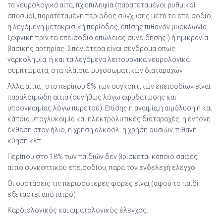
τα νευρολογικά αίτα, πχ επιληψία (παρατεταμένοι ρυθμικοί
σπασμοί, παρατεταμένη περίοδος σύγχυσης μετά το επεισόδιο,
η λεγόμενη μετακρισική περίοδος, επίσης πιθανόν μυοκλωνία
ξαφνική πριν το επεισόδιο απώλειας συνείδησης ) ή ημικρανία
βασικής αρτηρίας. Σπανιότερα είναι σύνδρομα όπως
ναρκοληψία, ή και τα λεγόμενα λειτουργικά νευρολογικά
συμπτώματα, στα πλαίσια ψυχοσωματικών διαταραχών.
Άλλα αίτια , στο περίπου 5% των συγκοπτικών επεισοδίων είναι
παραλοιμώδη αίτια (συνήθως λόγω αφυδάτωσης και
υποογκαιμίας λόγω πυρετού). Επίσης η αναιμία,η αιμόλυση ή και
κάποια υπογλυκαιμία και ηλεκτρολυτικές διαταραχές, η έντονη
έκθεση στον ήλιο, η χρήση αλκοόλ, η χρήση ουσιών, πιθανή
κύηση κλπ.
Περίπου στο 18% των παιδιών δεν βρίσκεται κάποιο σαφές
αίτιο συγκοπτικού επεισοδίου, παρά τον ενδελεχή έλεγχο.
Οι συστάσεις τις περισσότερες φορές είναι (αφού το παιδί
εξεταστεί από ιατρό) :
Καρδιολογικός και αιματολογικός έλεγχος.