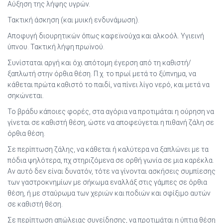
Αύξηση της λήψης υγρών.
Τακτική άσκηση (και μυική ενδυνάμωση).
Αποφυγή διουρητικών όπως καφεϊνούχα και αλκοόλ. Υγιεινή
ύπνου. Τακτική λήψη πρωϊνού.
Συνίσταται αργή και όχι απότομη έγερση από τη καθιστή/
ξαπλωτή στην όρθια θέση. Π.χ. το πρωί μετά το ξύπνημα, να
κάθεται πρώτα καθιστό το παιδί, να πίνει λίγο νερό, και μετά να
σηκώνεται.
Το βράδυ κάποιες φορές, στα αγόρια να προτιμάται η ούρηση να
γίνεται σε καθιστή θέση, ώστε να αποφεύγεται η πιθανή ζάλη σε
όρθια θέση.
Σε περίπτωση ζάλης, να κάθεται ή καλύτερα να ξαπλώνει με τα
πόδια ψηλότερα, πχ στηριζόμενα σε ορθή γωνία σε μια καρέκλα.
Αν αυτό δεν είναι δυνατόν, τότε να γίνονται ασκήσεις συμπίεσης
των γαστροκνημίων με σήκωμα εναλλάξ στις γάμπες σε όρθια
θέση, ή με σταύρωμα των χεριών και ποδιών και σφίξιμο αυτών
σε καθιστή θέση.
Σε περίπτωση απώλειας συνείδησης, να προτιμάται η ύπτια θέση