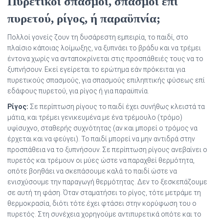
Πυρετικοί σπασμοί, σπασμοί επί
πυρετού, ρίγος, ή παραϋπνία;
Πολλοί γονείς ζουν τη δυσάρεστη εμπειρία, το παιδί, στο
πλαίσιο κάποιας λοίμωξης, να ξυπνάει το βράδυ και να τρέμει
έντονα χωρίς να ανταποκρίνεται στις προσπάθειές τους να το
ξυπνήσουν. Εκεί εγείρεται το ερώτημα εάν πρόκειται για
πυρετικούς σπασμούς, για σπασμούς επιληπτικής φύσεως επί
εδάφους πυρετού, για ρίγος ή για παραϋπνία.
Ρίγος:
Σε περίπτωση ρίγους το παιδί έχει συνήθως κλειστά τα
μάτια, και τρέμει γενικευμένα με ένα τρέμουλο (τρόμο)
υψίσυχνο, σταθερής συχνότητας (αν και μπορεί ο τρόμος να
έρχεται και να φεύγει). Το παιδί μπορεί να μην αντιδρά στην
προσπάθεια να το ξυπνήσουν. Σε περίπτωση ρίγους ανεβαίνει ο
πυρετός και τρέμουν οι μύες ώστε να παραχθεί θερμότητα,
οπότε βοηθάει να σκεπάσουμε καλά το παιδί ώστε να
ενισχύσουμε την παραγωγή θερμότητας. Δεν το ξεσκεπάζουμε
σε αυτή τη φάση. Όταν σταματήσει το ρίγος, τότε μετράμε τη
θερμοκρασία, διότι τότε έχει φτάσει στην κορύφωση του ο
πυρετός. Στη συνέχεια χορηγούμε αντιπυρετικά οπότε και το