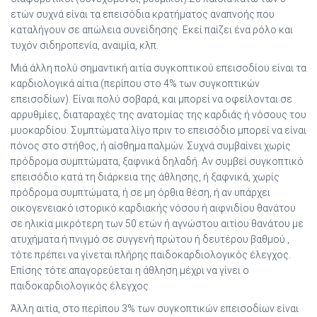
ετών συχνά είναι τα επεισόδια κρατήματος αναπνοής που
καταλήγουν σε απώλεια συνείδησης. Εκεί παίζει ένα ρόλο και
τυχόν σιδηροπενία, αναιμία, κλπ.
Μιά άλλη πολύ σημαντική αιτία συγκοπτικού επεισοδίου είναι τα
καρδιολογικά αίτια (περίπου στο 4% των συγκοπτικών
επεισοδίων). Είναι πολύ σοβαρά, και μπορεί να οφείλονται σε
αρρυθμίες, διαταραχές της ανατομίας της καρδιάς ή νόσους του
μυοκαρδίου. Συμπτώματα λίγο πριν το επεισόδιο μπορεί να είναι
πόνος στο στήθος, ή αίσθημα παλμών. Συχνά συμβαίνει χωρίς
πρόδρομα συμπτώματα, ξαφνικά δηλαδή. Αν συμβεί συγκοπτικό
επεισόδιο κατά τη διάρκεια της άθλησης, ή ξαφνικά, χωρίς
πρόδρομα συμπτώματα, ή σε μη όρθια θέση, ή αν υπάρχει
οικογενειακό ιστορικό καρδιακής νόσου ή αιφνιδίου θανάτου
σε ηλικία μικρότερη των 50 ετών ή αγνώστου αιτίου θανάτου με
ατυχήματα ή πνιγμό σε συγγενή πρώτου ή δευτέρου βαθμού ,
τότε πρέπει να γίνεται πλήρης παιδοκαρδιολογικός έλεγχος.
Επίσης τότε απαγορεύεται η άθληση μέχρι να γίνει ο
παιδοκαρδιολογικός έλεγχος.
Άλλη αιτία, στο περίπου 3% των συγκοπτικών επεισοδίων είναι