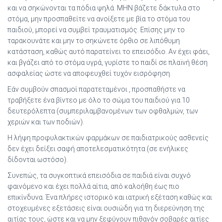
και να σηκώνονται τα πόδια ψηλά. ΜΗΝ βάζετε δάκτυλα στο
στόμα, μην προσπαθείτε να ανοίξετε με βία το στόμα του
παιδιού, μπορεί να συμβεί τραυματισμός. Επίσης μην το
ταρακουνάτε και μην το σηκώνετε όρθιο σε λιπόθυμη
κατάσταση, καθώς αυτό παρατείνει το επεισόδιο. Αν έχει φάει,
και βγάζει από το στόμα υγρά, γυρίστε το παιδί σε πλαϊνή θέση
ασφαλείας ώστε να αποφευχθεί τυχόν εισρόφηση.
Εάν συμβούν σπασμοί παρατεταμένοι , προσπαθήστε να
τραβήξετε ένα βίντεο με όλο το σώμα του παιδιού για 10
δευτερόλεπτα (συμπεριλαμβανομένων των οφθαλμών, των
χεριών και των ποδιών).
Η λήψη προφυλακτικών φαρμάκων σε παιδιατρικούς ασθενείς
δεν έχει δείξει σαφή αποτελεσματικότητα (σε ενήλικες
δίδονται ωστόσο).
Συνεπώς, τα συγκοπτικά επεισόδια σε παιδιά είναι συχνό
φαινόμενο και έχει πολλά αίτια, από καλοήθη έως πιο
επικίνδυνα. Ένα πλήρες ιστορικό και ιατρική εξέταση καθώς και
στοχευμένες εξετάσεις είναι ουσιώδη για τη διερεύνηση της
αιτίας τους, ώστε και να μην ξεφύγουν πιθανόν σοβαρές αιτίες