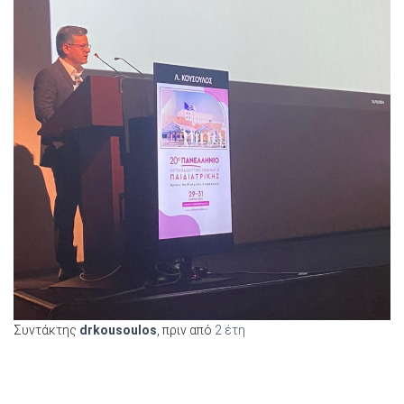
Συντάκτης
drkousoulos
, πριν από
2 έτη