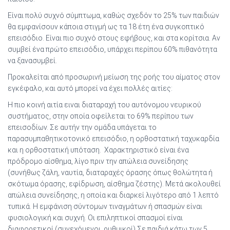
Είναι πολύ συχνό σύμπτωμα, καθώς σχεδόν το 25% των παιδιών
θα εμφανίσουν κάποια στιγμή ως τα 18 έτη ένα συγκοπτικό
επεισόδιο. Είναι πιο συχνό στους εφήβους, και στα κορίτσια. Αν
συμβεί ένα πρώτο επεισόδιο, υπάρχει περίπου 60% πιθανότητα
να ξανασυμβεί.
Προκαλείται από προσωρινή μείωση της ροής του αίματος στον
εγκέφαλο, και αυτό μπορεί να έχει πολλές αιτίες:
Η πιο κοινή αιτία ειναι διαταραχή του αυτόνομου νευρικού
συστήματος, στην οποία οφείλεται το 69% περίπου των
επεισοδίων. Σε αυτήν την ομάδα υπάγεται το
παρασυμπαθητικοτονικό επεισόδιο, η ορθοστατική ταχυκαρδία
και η ορθοστατική υπόταση. Χαρακτηριστικό είναι ένα
πρόδρομο αίσθημα, λίγο πριν την απώλεια συνείδησης
(συνήθως ζάλη, ναυτία, διαταραχές όρασης όπως θολώτητα ή
σκότωμα όρασης, εφίδρωση, αίσθημα ζέστης). Μετά ακολουθεί
απώλεια συνείδησης, η οποία και διαρκεί λιγότερο από 1 λεπτό
τυπικά. Η εμφάνιση σύντομων τιναγμάτων ή σπασμών είναι
φυσιολογική και συχνή. Οι επιληπτικοί σπασμοί είναι
διαφορετικοί (συνεχόμενοι, ρυθμικοί).Σε παιδιά κάτω των 5